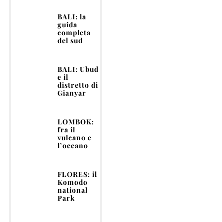
BALI: la
guida
completa
del sud
BALI: Ubud
e il
distretto di
Gianyar
LOMBOK:
fra il
vulcano e
l’oceano
FLORES: il
Komodo
national
Park