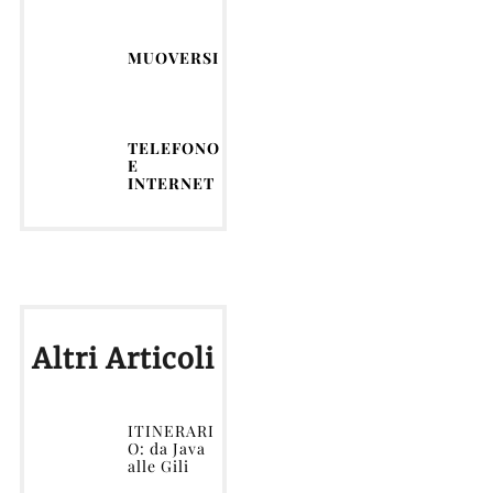
MUOVERSI
TELEFONO
E
INTERNET
Altri Articoli
ITINERARI
O: da Java
alle Gili