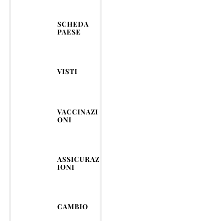
SCHEDA
PAESE
VISTI
VACCINAZI
ONI
ASSICURAZ
IONI
CAMBIO