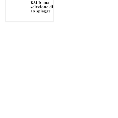
BALI: una
selezione di
20 spiagge