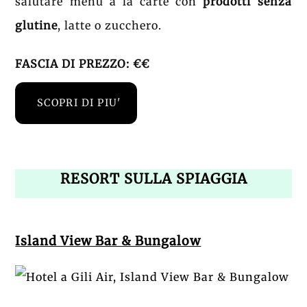
salutare menù à la carte con
prodotti senza
glutine
, latte o zucchero.
FASCIA DI PREZZO: €€
SCOPRI DI PIU'
RESORT SULLA SPIAGGIA
Island View Bar & Bungalow