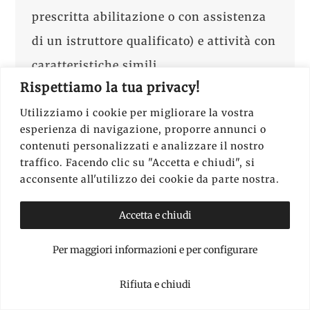
prescritta abilitazione o con assistenza
di un istruttore qualificato) e attività con
caratteristiche simili.
Rispettiamo la tua privacy!
A queste attività è possibile
aggiungere
Utilizziamo i cookie per migliorare la vostra
le opzioni per gli sport più estremi o di
esperienza di navigazione, proporre annunci o
contenuti personalizzati e analizzare il nostro
livello professionale
come attività
traffico. Facendo clic su "Accetta e chiudi", si
subacquee a più di 20 metri, arrampicata
acconsente all'utilizzo dei cookie da parte nostra.
sportiva, sci nautico, kitesurfing, quad,
Accetta e chiudi
rafting, bangee jumping e simili.
Per maggiori informazioni e per configurare
Rifiuta e chiudi