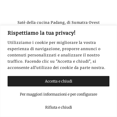
Satè della cucina Padang, di Sumatra Ovest
Rispettiamo la tua privacy!
Utilizziamo i cookie per migliorare la vostra
8. FARE UNO SKY DINING SUI
esperienza di navigazione, proporre annunci o
GRATTACIELI
contenuti personalizzati e analizzare il nostro
traffico. Facendo clic su "Accetta e chiudi", si
Mentre sto scrivendo, qualche addetto ai
acconsente all'utilizzo dei cookie da parte nostra.
lavori sta sicuramente gettando le basi di un
Accetta e chiudi
nuovo grattacielo, pronto a prendere il suo
posto di prepotenza e a svettare nell’affollato
Per maggiori informazioni e per configurare
skyline
della capitale indonesiana,
Rifiuta e chiudi
specchiando le sue nuvole di giorno e le sue