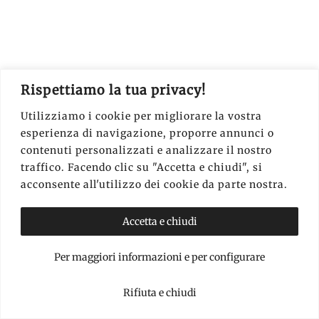
Rispettiamo la tua privacy!
Utilizziamo i cookie per migliorare la vostra
esperienza di navigazione, proporre annunci o
contenuti personalizzati e analizzare il nostro
traffico. Facendo clic su "Accetta e chiudi", si
acconsente all'utilizzo dei cookie da parte nostra.
Per le strade di Kuta
Accetta e chiudi
COSA VEDERE E FARE A
Per maggiori informazioni e per configurare
KUTA
Rifiuta e chiudi