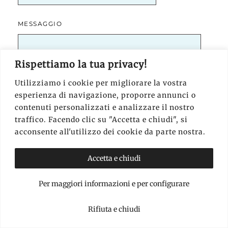
MESSAGGIO
Rispettiamo la tua privacy!
Utilizziamo i cookie per migliorare la vostra
esperienza di navigazione, proporre annunci o
contenuti personalizzati e analizzare il nostro
traffico. Facendo clic su "Accetta e chiudi", si
SPUNTARE LE CASELLE:
*
acconsente all'utilizzo dei cookie da parte nostra.
HO LETTO E COMPRESO CHE IL COSTO E' DI
Accetta e chiudi
39 EURO AL GIORNO
Per maggiori informazioni e per configurare
INVIANDO QUESTO MODULO ACCETTO LE
CONDIZIONI SUL TRATTAMENTO DEI DATI
Rifiuta e chiudi
PERSONALI
*