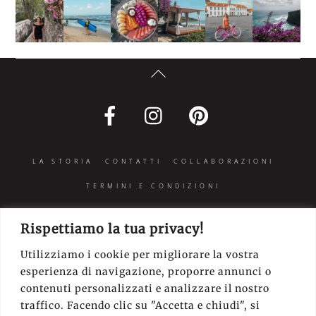
BACK
TO
FACEBOOK
INSTAGRAM
PINTEREST
TOP
LA STORIA
CONTATTI
COLLABORAZIONI
TERMINI E CONDIZIONI
ISCRIVITI ALLA NEWSLETTER
Rispettiamo la tua privacy!
Utilizziamo i cookie per migliorare la vostra
esperienza di navigazione, proporre annunci o
contenuti personalizzati e analizzare il nostro
traffico. Facendo clic su "Accetta e chiudi", si